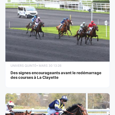
UNIVERS QUINTÉ
• MARS 30 13:26
Des signes encourageants avant le redémarrage
des courses à La Clayette