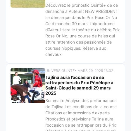
Découvrez le pronostic Quinté+ de ce
dimanche à Auteuil : NEW PRESIDENT
se démarque dans le Prix Rose Or No
Ce dimanche 30 mars, l’hippodrome
d’Auteuil sera le théâtre du célèbre Prix
Rose Or No, une course de haies qui
attire l’attention des passionnés de
courses hippiques. Réservé aux
chevaux
UNIVERS QUINTÉ
• MARS 29, 2025 13:32
Tajlina aura l’occasion de se
rattraper lors du Prix Pénélope à
Saint-Cloud le samedi 29 mars
2025
Sommaire Analyse des performances
de Tajlina Les conditions de la course
Citations et impressions d’experts
Pronostics et prévisions Tajlina aura
l’occasion de se rattraper lors du Prix