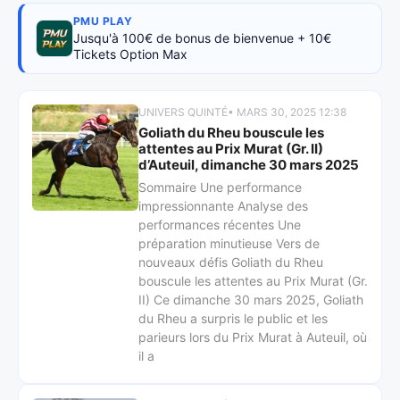
PMU PLAY
Jusqu'à 100€ de bonus de bienvenue + 10€
Tickets Option Max
UNIVERS QUINTÉ
• MARS 30, 2025 12:38
Goliath du Rheu bouscule les
attentes au Prix Murat (Gr. II)
d’Auteuil, dimanche 30 mars 2025
Sommaire Une performance
impressionnante Analyse des
performances récentes Une
préparation minutieuse Vers de
nouveaux défis Goliath du Rheu
bouscule les attentes au Prix Murat (Gr.
II) Ce dimanche 30 mars 2025, Goliath
du Rheu a surpris le public et les
parieurs lors du Prix Murat à Auteuil, où
il a