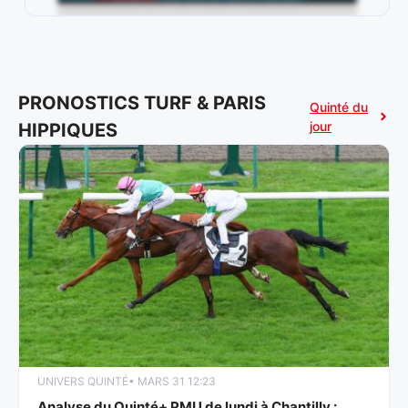
Quinté+ PMU de samedi à Paris Vincennes Ce
UNIVERS QUINTÉ
• 10:07
Quinté+ du vendredi 4 avril 2025 à Paris-Vincennes
: le crack Inherit se positionne comme un choix
PRONOSTICS TURF & PARIS
Quinté du
incontournable : Sommaire Analyse des
jour
HIPPIQUES
performances et pronostics La compétition et
l'importance
UNIVERS QUINTÉ
• 09:55
À la découverte de nos excellentes performances –
Vendredi 04 avril : Sommaire Analyse des
performances Techniques de course Performances
passées et
UNIVERS QUINTÉ
• 09:51
Découvrez le pronostic du Quinté+ PMU de ce
UNIVERS QUINTÉ
• MARS 31 12:23
vendredi à Paris Vincennes : IOUPY TOLLEVILLE est
un outsider à surveiller dans le Prix Gratia :
Analyse du Quinté+ PMU de lundi à Chantilly :