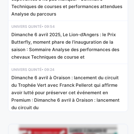
Techniques de courses et performances attendues
Analyse du parcours
UNIVERS QUINTÉ
• 09:54
Dimanche 6 avril 2025, Le Lion-d’Angers : le Prix
Butterfly, moment phare de l’inauguration de la
saison : Sommaire Analyse des performances des
chevaux Techniques de course et
UNIVERS QUINTÉ
• 09:24
Dimanche 6 avril à Oraison : lancement du circuit
du Trophée Vert avec Franck Pellerot qui affirme
avoir lutté pour préserver cet événement en
Premium : Dimanche 6 avril à Oraison : lancement
du circuit du
UNIVERS QUINTÉ
• 12:23
Résultats et rapports du prix Jean Prouvé (R3C1) –