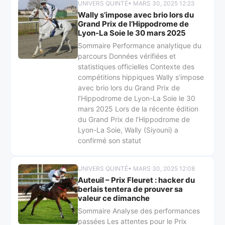
UNIVERS QUINTÉ
• MARS 30, 2025 12:23
Wally s’impose avec brio lors du
Grand Prix de l’Hippodrome de
Lyon-La Soie le 30 mars 2025
Sommaire Performance analytique du
parcours Données vérifiées et
statistiques officielles Contexte des
compétitions hippiques Wally s’impose
avec brio lors du Grand Prix de
l’Hippodrome de Lyon-La Soie le 30
mars 2025 Lors de la récente édition
du Grand Prix de l’Hippodrome de
Lyon-La Soie, Wally (Siyouni) a
confirmé son statut
UNIVERS QUINTÉ
• MARS 30, 2025 12:08
Auteuil – Prix Fleuret : hacker du
berlais tentera de prouver sa
valeur ce dimanche
Sommaire Analyse des performances
passées Les attentes pour le Prix