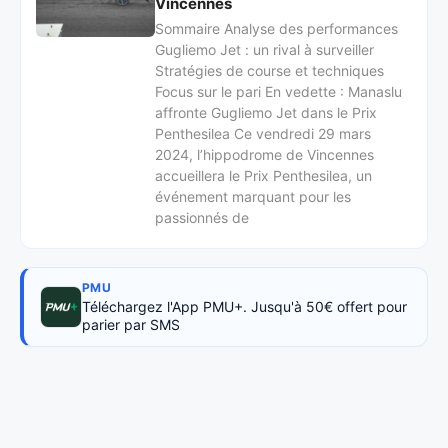
Vincennes
Sommaire Analyse des performances
Gugliemo Jet : un rival à surveiller
Stratégies de course et techniques
Focus sur le pari En vedette : Manaslu
affronte Gugliemo Jet dans le Prix
Penthesilea Ce vendredi 29 mars
2024, l’hippodrome de Vincennes
accueillera le Prix Penthesilea, un
événement marquant pour les
passionnés de
PMU
Téléchargez l'App PMU+. Jusqu'à 50€ offert pour
parier par SMS