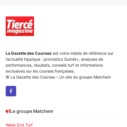
La Gazette des Courses
est votre média de référence sur
l’actualité hippique : pronostics Quinté+, analyses de
performances, résultats, conseils turf et informations
exclusives sur les courses françaises.
© La Gazette des Courses – Un site du groupe Matchem
Le groupe Matchem
Week End Turf