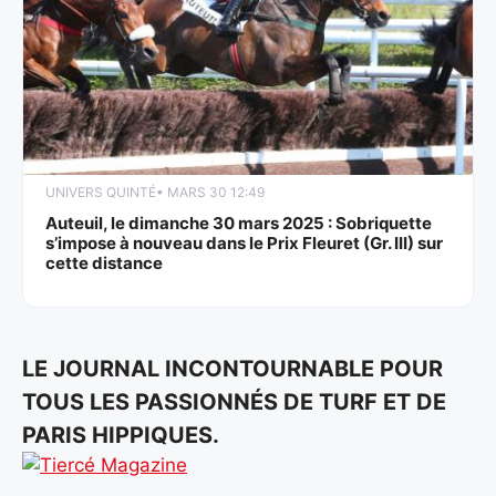
UNIVERS QUINTÉ
• MARS 30 12:49
Auteuil, le dimanche 30 mars 2025 : Sobriquette
s’impose à nouveau dans le Prix Fleuret (Gr. III) sur
cette distance
LE JOURNAL INCONTOURNABLE POUR
TOUS LES PASSIONNÉS DE TURF ET DE
PARIS HIPPIQUES.