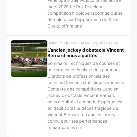
Pénélope à Saint-Cloud le samedi 29
mars 2025 Le Prix Pénélope,
compétition hippique reconnue qui se
déroulera sur l’hippodrome de Saint-
Cloud, offrira une
UNIVERS QUINTÉ
• MARS 29, 2025 12:00
L’ancien jockey d’obstacle Vincent
Bernard nous a quittés
Sommaire Techniques de courses et
performances Analyse des parcours
Citations de professionnels des
courses Données statistiques vérifiées
Contexte des compétitions L’ancien
jockey d’obstacle Vincent Bernard
nous a quittés Le monde hippique est
en deuil après le décès tragique de
Vincent Bernard, un ancien jockey
connu pour ses performances
remarquables sur