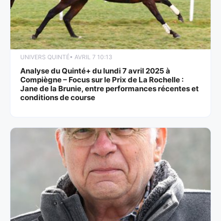
UNIVERS QUINTÉ
• AVRIL 7 10:13
Analyse du Quinté+ du lundi 7 avril 2025 à
Compiègne – Focus sur le Prix de La Rochelle :
Jane de la Brunie, entre performances récentes et
conditions de course