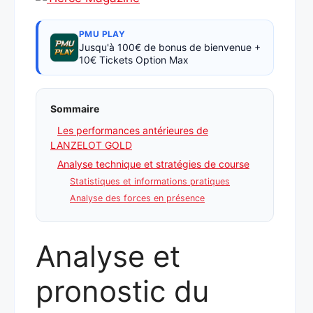
PMU PLAY
Jusqu'à 100€ de bonus de bienvenue +
10€ Tickets Option Max
Sommaire
Les performances antérieures de
LANZELOT GOLD
Analyse technique et stratégies de course
Statistiques et informations pratiques
Analyse des forces en présence
Analyse et
pronostic du