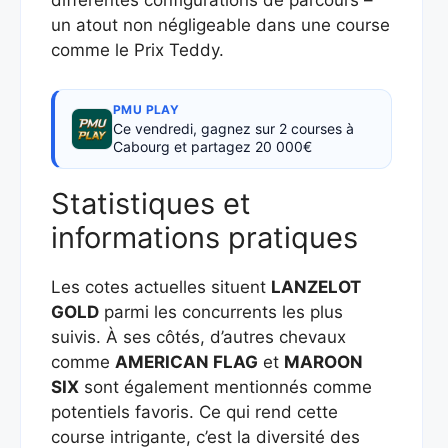
différentes configurations de parcours –
un atout non négligeable dans une course
comme le Prix Teddy.
PMU PLAY
Ce vendredi, gagnez sur 2 courses à
Cabourg et partagez 20 000€
Statistiques et
informations pratiques
Les cotes actuelles situent
LANZELOT
GOLD
parmi les concurrents les plus
suivis. À ses côtés, d’autres chevaux
comme
AMERICAN FLAG
et
MAROON
SIX
sont également mentionnés comme
potentiels favoris. Ce qui rend cette
course intrigante, c’est la diversité des