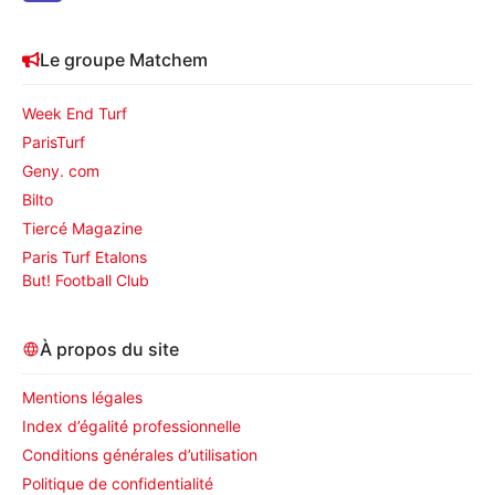
Le groupe Matchem
Week End Turf
ParisTurf
Geny. com
Bilto
Tiercé Magazine
Paris Turf Etalons
But! Football Club
À propos du site
Mentions légales
Index d’égalité professionnelle
Conditions générales d’utilisation
Politique de confidentialité