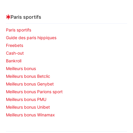
Paris sportifs
Paris sportifs
Guide des paris hippiques
Freebets
Cash-out
Bankroll
Meilleurs bonus
Meilleurs bonus Betclic
Meilleurs bonus Genybet
Meilleurs bonus Parions sport
Meilleurs bonus PMU
Meilleurs bonus Unibet
Meilleurs bonus Winamax