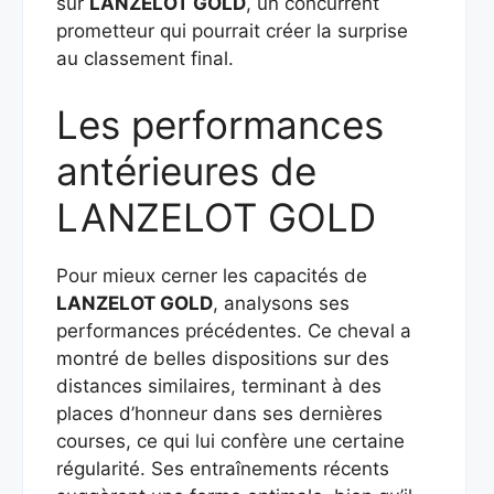
sur
LANZELOT GOLD
, un concurrent
prometteur qui pourrait créer la surprise
au classement final.
Les performances
antérieures de
LANZELOT GOLD
Pour mieux cerner les capacités de
LANZELOT GOLD
, analysons ses
performances précédentes. Ce cheval a
montré de belles dispositions sur des
distances similaires, terminant à des
places d’honneur dans ses dernières
courses, ce qui lui confère une certaine
régularité. Ses entraînements récents