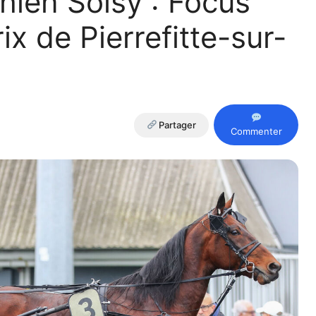
hien Soisy : Focus
ix de Pierrefitte-sur-
Partager
Commenter