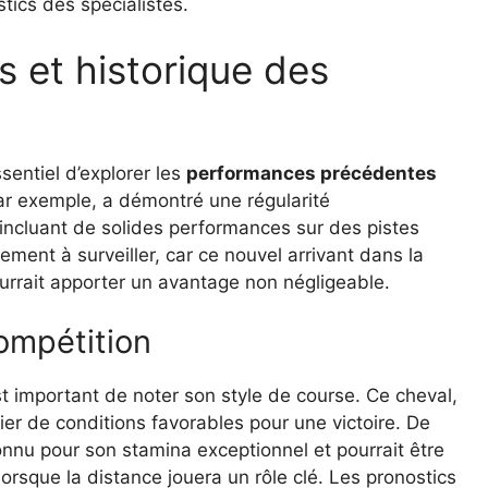
stics des spécialistes.
 et historique des
sentiel d’explorer les
performances précédentes
ar exemple, a démontré une régularité
incluant de solides performances sur des pistes
ement à surveiller, car ce nouvel arrivant dans la
ourrait apporter un avantage non négligeable.
ompétition
 important de noter son style de course. Ce cheval,
cier de conditions favorables pour une victoire. De
u pour son stamina exceptionnel et pourrait être
orsque la distance jouera un rôle clé. Les pronostics