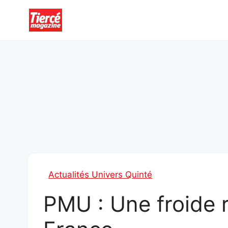
Aller
au
contenu
Actualités Univers Quinté
PMU : Une froide r