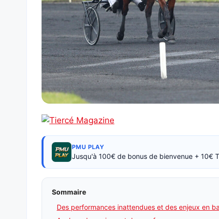
PMU PLAY
Jusqu'à 100€ de bonus de bienvenue + 10€ T
Sommaire
Des performances inattendues et des enjeux en ba