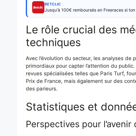
BETCLIC
Jusqu'à 100€ remboursés en Freeraces si ton 
Le rôle crucial des m
techniques
Avec l’évolution du secteur, les analyses de
primordiaux pour capter l’attention du publi
revues spécialisées telles que Paris Turf, fo
Prix de France, mais également sur des conte
des parieurs.
Statistiques et donnée
Perspectives pour l’avenir