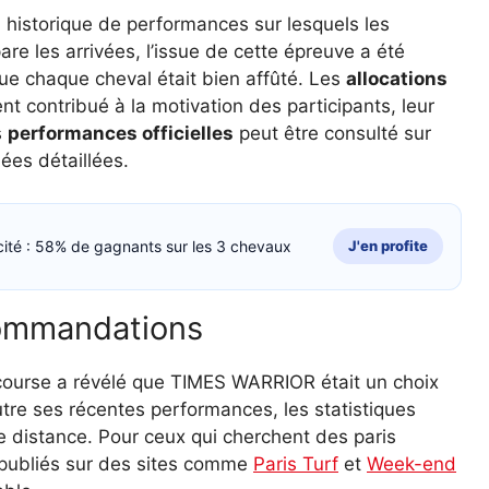
 historique de performances sur lesquels les
re les arrivées, l’issue de cette épreuve a été
ue chaque cheval était bien affûté. Les
allocations
t contribué à la motivation des participants, leur
s
performances officielles
peut être consulté sur
es détaillées.
acité : 58% de gagnants sur les 3 chevaux
J'en profite
commandations
course a révélé que TIMES WARRIOR était un choix
utre ses récentes performances, les statistiques
e distance. Pour ceux qui cherchent des paris
s publiés sur des sites comme
Paris Turf
et
Week-end