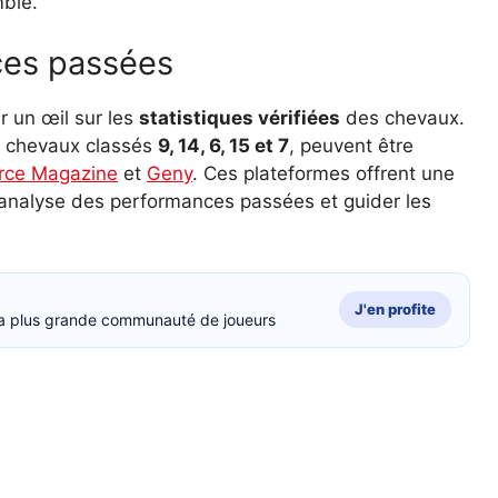
mble.
ces passées
r un œil sur les
statistiques vérifiées
des chevaux.
es chevaux classés
9, 14, 6, 15 et 7
, peuvent être
rce Magazine
et
Geny
. Ces plateformes offrent une
 l’analyse des performances passées et guider les
J'en profite
: la plus grande communauté de joueurs