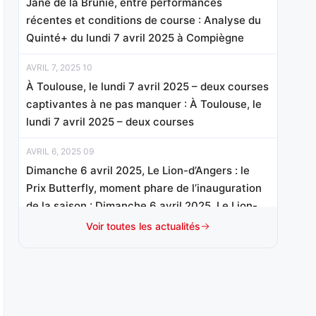
Jane de la Brunie, entre performances
récentes et conditions de course : Analyse du
Quinté+ du lundi 7 avril 2025 à Compiègne
AVRIL 7, 2025 10
À Toulouse, le lundi 7 avril 2025 – deux courses
captivantes à ne pas manquer : À Toulouse, le
lundi 7 avril 2025 – deux courses
AVRIL 6, 2025 09
Dimanche 6 avril 2025, Le Lion-d’Angers : le
Prix Butterfly, moment phare de l’inauguration
de la saison : Dimanche 6 avril 2025, Le Lion-
d’Angers : le Prix Butterfly,
Voir toutes les actualités
AVRIL 6, 2025 09
Dimanche 6 avril à Oraison : lancement du
circuit du Trophée Vert avec Franck Pellerot
qui affirme avoir lutté pour préserver cet