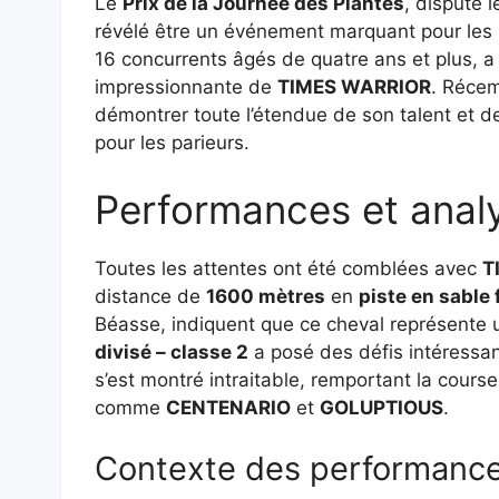
Le
Prix de la Journée des Plantes
, disputé 
révélé être un événement marquant pour les 
16 concurrents âgés de quatre ans et plus, a 
impressionnante de
TIMES WARRIOR
. Récem
démontrer toute l’étendue de son talent et de
pour les parieurs.
Performances et analy
Toutes les attentes ont été comblées avec
T
distance de
1600 mètres
en
piste en sable 
Béasse, indiquent que ce cheval représente u
divisé – classe 2
a posé des défis intéressa
s’est montré intraitable, remportant la cours
comme
CENTENARIO
et
GOLUPTIOUS
.
Contexte des performanc