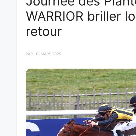
Journée des Plant
WARRIOR briller l
retour
PAR
- 13 MARS 2025