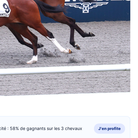
acité : 58% de gagnants sur les 3 chevaux
J'en profite