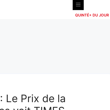
QUINTÉ+ DU JOUR
: Le Prix de la