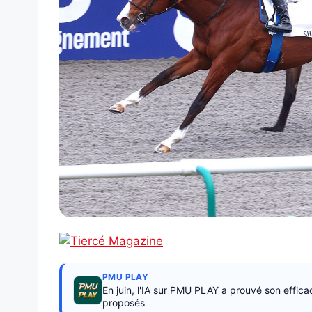
PMU PLAY
En juin, l'IA sur PMU PLAY a prouvé son effic
proposés