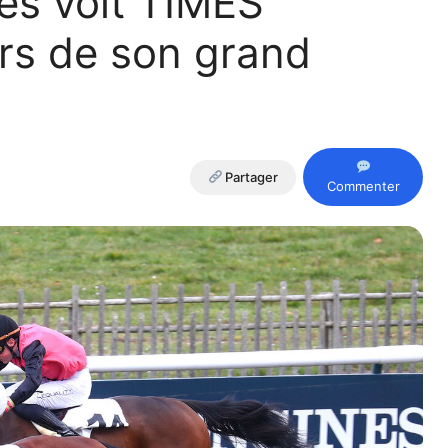
es voit TIMES
ors de son grand
Partager
Commenter