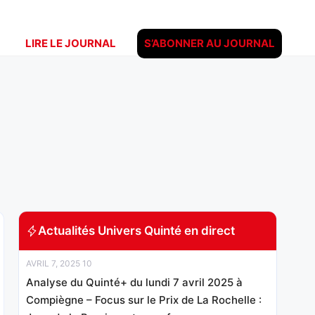
LIRE LE JOURNAL
S’ABONNER AU JOURNAL
Actualités Univers Quinté en direct
AVRIL 7, 2025 10
Analyse du Quinté+ du lundi 7 avril 2025 à
Compiègne – Focus sur le Prix de La Rochelle :