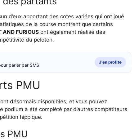
 des partants
acun d’eux apportant des cotes variées qui ont joué
tatistiques de la course montrent que certains
T AND FURIOUS
ont également réalisé des
pétitivité du peloton.
J'en profite
pour parier par SMS
orts PMU
 sont désormais disponibles, et vous pouvez
Le podium a été complété par d’autres compétiteurs
mpétition hippique.
tes PMU