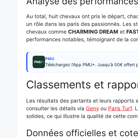
Analyse des performances
Au total, huit chevaux ont pris le départ, ch
un rôle dans les paris des passionnés. Les s
chevaux comme
CHARMING DREAM
et
FAS
performances notables, témoignant de la com
PMU
Téléchargez l'App PMU+. Jusqu'à 50€ offert 
Classements et rapp
Les résultats des partants et leurs rapports
consulter les détails via
Geny
ou
Paris Turf
. 
solides, ce qui illustre la qualité de cette co
Données officielles et co