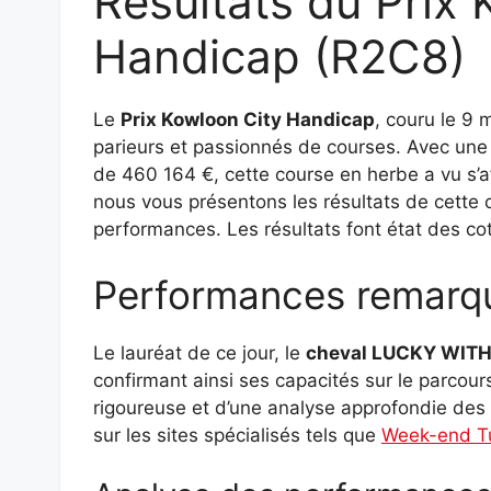
Résultats du Prix 
Handicap (R2C8)
Le
Prix Kowloon City Handicap
, couru le 9
parieurs et passionnés de courses. Avec une
de 460 164 €, cette course en herbe a vu s’af
nous vous présentons les résultats de cette 
performances. Les résultats font état des cot
Performances remarq
Le lauréat de ce jour, le
cheval LUCKY WIT
confirmant ainsi ses capacités sur le parcours.
rigoureuse et d’une analyse approfondie des
sur les sites spécialisés tels que
Week-end T