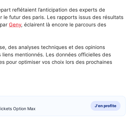
art reflétaient l’anticipation des experts de
r le futur des paris. Les rapports issus des résultats
 par
Geny
, éclairent là encore le parcours des
rse, des analyses techniques et des opinions
s liens mentionnés. Les données officielles des
s pour optimiser vos choix lors des prochaines
J'en profite
ickets Option Max