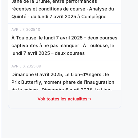
Jane de la Brunie, entre performances
récentes et conditions de course : Analyse du
Quinté+ du lundi 7 avril 2025 à Compiègne
AVRIL 7, 2025 10
À Toulouse, le lundi 7 avril 2025 – deux courses
captivantes à ne pas manquer : À Toulouse, le
lundi 7 avril 2025 – deux courses
AVRIL 6, 2025 09
Dimanche 6 avril 2025, Le Lion-d’Angers : le
Prix Butterfly, moment phare de l’inauguration
de la saison : Dimanche 6 avril 2025, Le Lion-
d’Angers : le Prix Butterfly,
Voir toutes les actualités
AVRIL 6, 2025 09
Dimanche 6 avril à Oraison : lancement du
circuit du Trophée Vert avec Franck Pellerot
qui affirme avoir lutté pour préserver cet