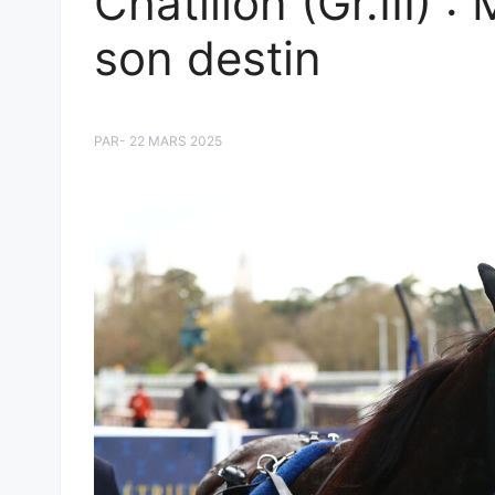
Châtillon (Gr.III) 
son destin
PAR
- 22 MARS 2025