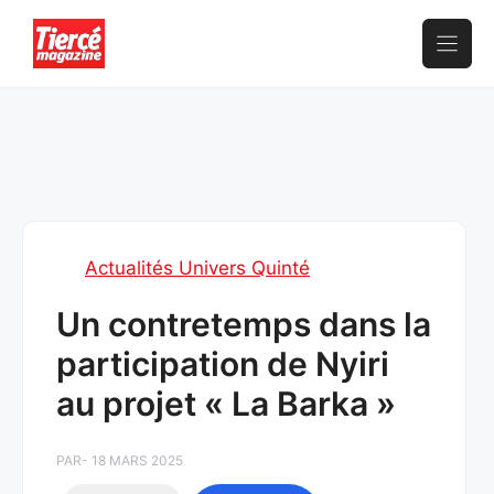
Aller
au
contenu
Actualités Univers Quinté
Un contretemps dans la
participation de Nyiri
au projet « La Barka »
PAR
- 18 MARS 2025